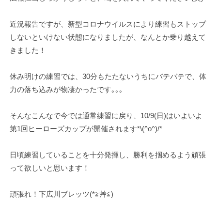
b
近況報告ですが、新型コロナウイルスにより練習もストップ
しないといけない状態になりましたが、なんとか乗り越えて
きました！
休み明けの練習では、30分もたたないうちにバテバテで、体
力の落ち込みが物凄かったです｡｡｡
そんなこんなで今では通常練習に戻り、10/9(日)はいよいよ
第1回ヒーローズカップが開催されます*\(^o^)/*
日頃練習していることを十分発揮し、勝利を掴めるよう頑張
って欲しいと思います！
頑張れ！下広川ブレッツ(*≧艸≦)