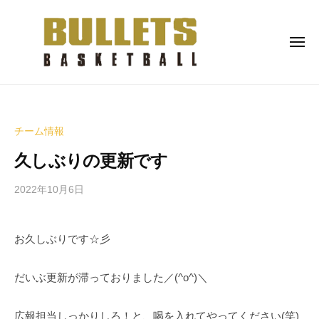
ブ
ー
コ
レ
ン
ッ
メ
テ
ツ
ニ
ン
M
ュ
ブ
ー
B
.
ツ
レ
a
B
へ
s
.
ッ
ス
チーム情報
C
k
ツ
キ
.
e
久しぶりの更新です
M
ッ
t
.
プ
b
2022年10月6日
b
B
y
a
.
B
l
お久しぶりです☆彡
C
A
l
S
.
c
-
だいぶ更新が滞っておりました／(^o^)＼
l
L
u
a
b
広報担当しっかりしろ！と、喝を入れてやってください(笑)