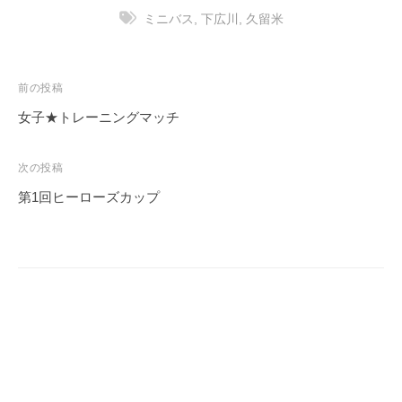
ミニバス
,
下広川
,
久留米
投
前の投稿
稿
女子★トレーニングマッチ
ナ
ビ
次の投稿
ゲ
第1回ヒーローズカップ
ー
シ
ョ
ン