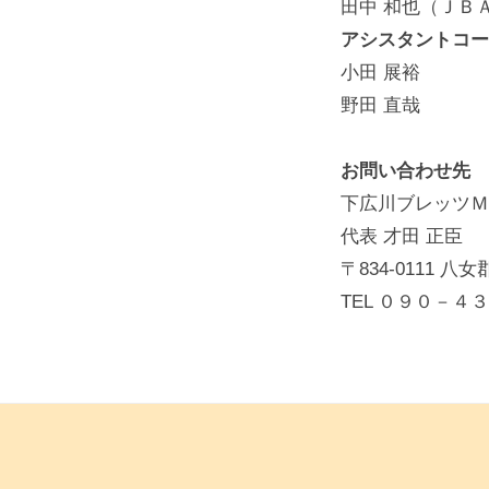
田中 和也（ＪＢ
アシスタントコー
小田 展裕
野田 直哉
お問い合わせ先
下広川ブレッツＭ
代表 才田 正臣
〒834-0111 八
TEL ０９０－４