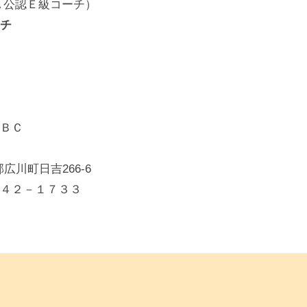
Ａ公認Ｅ級コーチ）
チ
ＢＣ
女郡広川町日吉266-6
３４２－１７３３