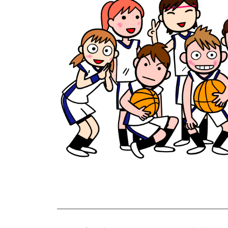
l
験
u
b
2025
年
4
月
13
日
by
BAS-
Lab