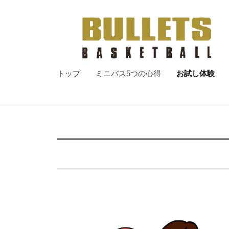
ッ
コ
ツ
ン
M
テ
.
ン
B
ブ
ツ
B
.
トップ
ミニバス5つの心得
お試し体験
a
へ
レ
C
s
ス
.
ッ
k
キ
ツ
e
ッ
M
t
プ
お
.
b
B
試
a
.
l
し
C
l
c
.
体